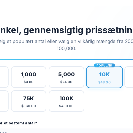
nkel, gennemsigtig prissætni
lg et populært antal eller vælg en vilkårlig mængde fra 200 
100,000.
POPULÆR
10K
1,000
5,000
$4.80
$24.00
$48.00
75K
100K
$360.00
$480.00
or et bestemt antal?