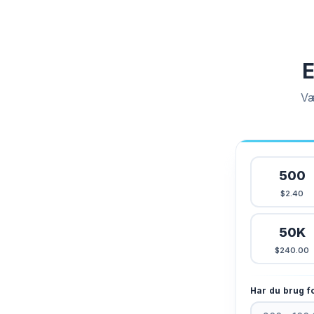
E
Væ
500
$2.40
50K
$240.00
Har du brug f