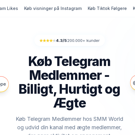
ram Likes
Køb visninger på Instagram
Køb Tiktok Følgere
4.3
/5
200.000+ kunder
Rated 4.3 out of 5
Køb Telegram
Medlemmer -
@
Billigt, Hurtigt og
ppe
Ægte
Køb Telegram Medlemmer hos SMM World
og udvid din kanal med ægte medlemmer,