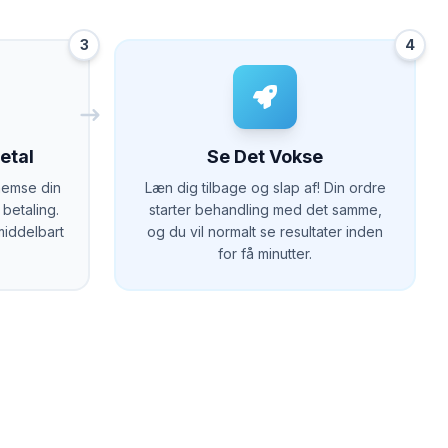
3
4
Betal
Se Det Vokse
nnemse din
Læn dig tilbage og slap af! Din ordre
betaling.
starter behandling med det samme,
middelbart
og du vil normalt se resultater inden
for få minutter.