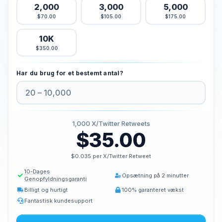
2,000
3,000
5,000
Køb Tiktok Likes
$70.00
$105.00
$175.00
Køb tiktok live views
10K
Køb Tiktok Views
$350.00
Twitter Tjenester
Har du brug for et bestemt antal?
Køb Twitter Følgere
Køb twitter X visninger
Køb Twitter Likes
Køb visninger på Twitter
1,000
X/Twitter Retweets
$35.00
Køb Twitter X-videovisninger
$0.035 per X/Twitter Retweet
Youtube Tjenester
10-Dages
Opsætning på 2 minutter
Køb Youtube Kommentar Likes
Genopfyldningsgaranti
Billigt og hurtigt
100% garanteret vækst
Køb Youtube-likes
Fantastisk kundesupport
Køb Youtube Abonnenter
Køb visninger på Youtube