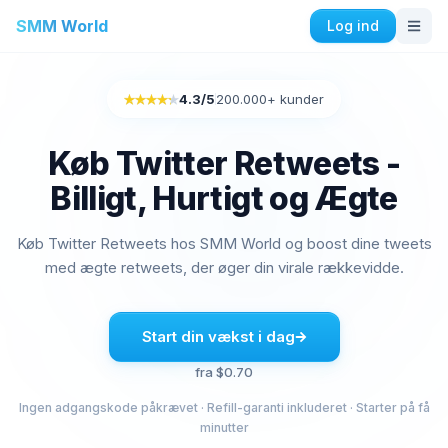
SMM World
Log ind
Instagram Tjenester
4.3
/5
200.000+ kunder
Rated 4.3 out of 5
Køb Instagram Auto Likes
Køb Instagram Engagement
Køb Twitter Retweets -
Køb Instagram Følgere
Billigt, Hurtigt og Ægte
Køb Instagram Likes
Køb Instagram Impressions
Køb Twitter Retweets hos SMM World og boost dine tweets
Køb visninger på Instagram
med ægte retweets, der øger din virale rækkevidde.
Køb Instagram Live Views
Køb Instagram Kommentarer
Start din vækst i dag
Facebook Tjenester
fra $0.70
Køb Facebook Kommentarer
Ingen adgangskode påkrævet · Refill-garanti inkluderet · Starter på få
Køb Facebook Venneanmodninger
minutter
Køb Facebook Gruppemedlemmer