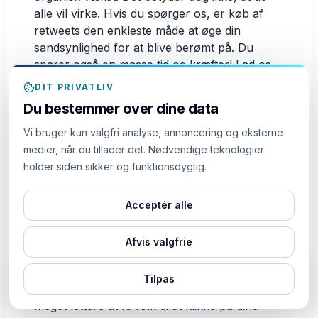
alle vil virke. Hvis du spørger os, er køb af
retweets den enkleste måde at øge din
sandsynlighed for at blive berømt på. Du
sparer også en masse tid og kræfter! Lad os
se på nogle af grundene til, at du bør købe
DIT PRIVATLIV
retweets:
Du bestemmer over dine data
Øg affiliate-salget
Vi bruger kun valgfri analyse, annoncering og eksterne
medier, når du tillader det. Nødvendige teknologier
Retweets er en glimrende måde for dig at
holder siden sikker og funktionsdygtig.
tjene penge på. Affiliate-salg er, når folk
klikker på et link, som du er blevet
Acceptér alle
sponsoreret til at dele. Hvis de så ender med
at foretage et køb, får du en procentdel af det
Afvis valgfrie
køb. Det er ganske enkelt penge!
Når dit team på de sociale medier får
Tilpas
LIVE
8m siden
anerkendelse fra andre brugere, bliver det
Nogen fra
købte
200
Followers
meget lettere at få folk til at klikke på dine