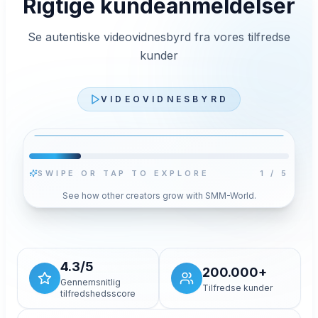
Rigtige kundeanmeldelser
Se autentiske videovidnesbyrd fra vores tilfredse
kunder
VIDEOVIDNESBYRD
SWIPE OR TAP TO EXPLORE
2
/
5
Afspil video
See how other creators grow with SMM-World.
Tryk Afspil for at indlæse YouTubes
privatlivsforbedrede afspiller til denne video. Dit
gemte cookievalg ændres ikke.
Tillad og indlæs video
4.3/5
200.000+
Gennemsnitlig
Tilfredse kunder
tilfredshedsscore