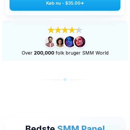
Køb nu
-
$35.00
Køb Youtube Live Views
Køb Youtube Seertimer
Flere tjenester
Køb Audiomack afspilninger
Køb LinkedIn Følgere
Over
200,000
folk bruger SMM World
Køb tiktok live views
Køb Twitch Følgere
Køb visninger af Twitch Livestream
Bedste
SMM Panel