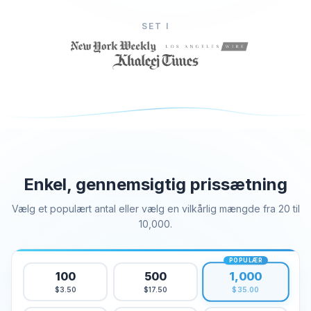
Køb Facebook-likes
SET I
Køb visninger af Facebook-livestream
Køb Facebook Foto Likes
Køb Facebook Profilfølgere
Køb videovisninger på Facebook
Telegram Tjenester
Køb medlemmer af Telegram-kanalen
Køb Telegram Gruppemedlemmer
Enkel, gennemsigtig prissætning
Køb Telegram Følgere
Vælg et populært antal eller vælg en vilkårlig mængde fra 20 til
Køb Telegram Medlemmer
10,000.
Køb Telegram Abonnenter
Køb Telegram Views
POPULÆR
1,000
100
500
Tiktok Tjenester
$3.50
$17.50
$35.00
Køb Tiktok Følgere