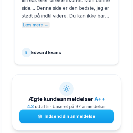
tilfreds eller direkte skuffet. Men denne
side.... Denne side er den bedste, jeg er
stødt på indtil videre. Du kan ikke bare
købe YouTube-abonnenter billigt, men
Læs mere →
du får også fuld kundebeskyttelse,
hvilket de fleste sider ikke tilbyder. Jeg
vil anbefale denne hjemmeside til alle,
Edward Evans
E
der leder efter en legitim måde at købe
abonnenter på.
Ægte kundeanmeldelser
A++
4.3
ud af 5 - baseret på 97 anmeldelser
Indsend din anmeldelse