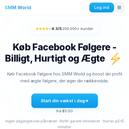
SMM World
Log ind
Instagram Tjenester
4.3
/5
200.000+ kunder
Rated 4.3 out of 5
Køb Instagram Auto Likes
Køb Instagram Engagement
Køb Facebook Følgere -
Køb Instagram Følgere
Billigt, Hurtigt og Ægte
Køb Instagram Likes
Køb Instagram Impressions
Køb visninger på Instagram
Køb Facebook Følgere hos SMM World og boost din profil
Køb Instagram Live Views
med ægte følgere, der øger din rækkevidde.
Køb Instagram Kommentarer
Start din vækst i dag
Facebook Tjenester
fra $5.00
Køb Facebook Kommentarer
Køb Facebook Venneanmodninger
Ingen adgangskode påkrævet · Refill-garanti inkluderet · Starter på få
minutter
Køb Facebook Gruppemedlemmer