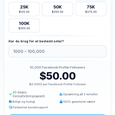
Køb Tiktok Likes
25K
50K
75K
$125.00
$250.00
$375.00
Køb tiktok live views
Køb Tiktok Views
100K
$500.00
Twitter Tjenester
Har du brug for et bestemt antal?
Køb Twitter Følgere
Køb twitter X visninger
Køb Twitter Likes
Køb visninger på Twitter
10,000
Facebook Profile Followers
Køb Twitter X-videovisninger
$50.00
$0.0050 per Facebook Profile Follower
Youtube Tjenester
30-Dages
Køb Youtube Kommentar Likes
Opsætning på 2 minutter
Genopfyldningsgaranti
Køb Youtube-likes
Billigt og hurtigt
100% garanteret vækst
Køb Youtube Abonnenter
Fantastisk kundesupport
Køb visninger på Youtube