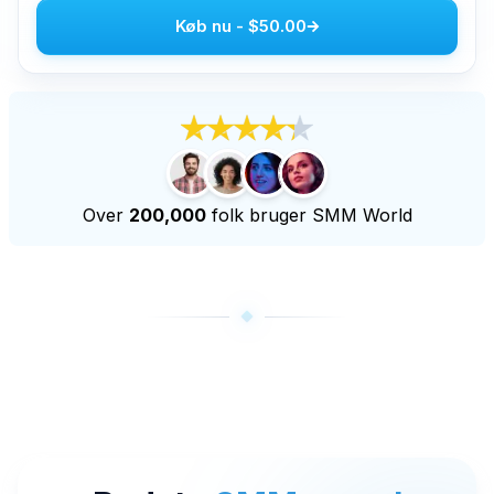
Køb nu
-
$50.00
Køb Youtube Live Views
Køb Youtube Seertimer
Flere tjenester
Køb Audiomack afspilninger
Køb LinkedIn Følgere
Køb tiktok live views
Over
200,000
folk bruger SMM World
Køb Twitch Følgere
Køb visninger af Twitch Livestream