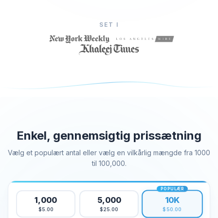
Køb Facebook-likes
SET I
Køb visninger af Facebook-livestream
Køb Facebook Foto Likes
Køb Facebook Profilfølgere
Køb videovisninger på Facebook
Telegram Tjenester
Køb medlemmer af Telegram-kanalen
Køb Telegram Gruppemedlemmer
Enkel, gennemsigtig prissætning
Køb Telegram Følgere
Køb Telegram Medlemmer
Vælg et populært antal eller vælg en vilkårlig mængde fra 1000
Køb Telegram Abonnenter
til 100,000.
Køb Telegram Views
POPULÆR
10K
1,000
5,000
Tiktok Tjenester
$5.00
$25.00
$50.00
Køb Tiktok Følgere