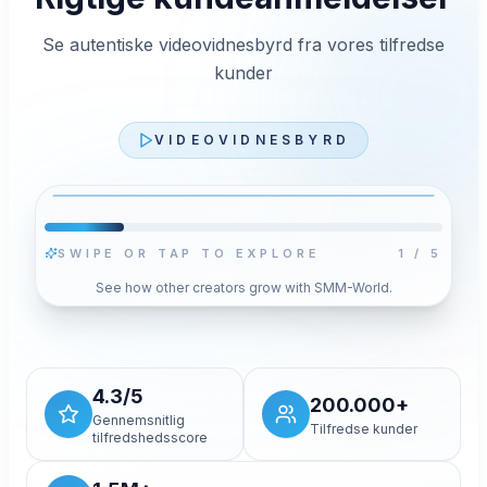
Se autentiske videovidnesbyrd fra vores tilfredse
kunder
VIDEOVIDNESBYRD
SWIPE OR TAP TO EXPLORE
2
/
5
Afspil video
See how other creators grow with SMM-World.
Tryk Afspil for at indlæse YouTubes
privatlivsforbedrede afspiller til denne video. Dit
gemte cookievalg ændres ikke.
Tillad og indlæs video
4.3/5
200.000+
Gennemsnitlig
Tilfredse kunder
tilfredshedsscore