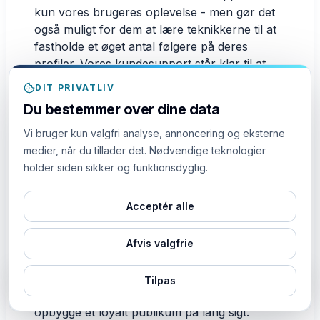
kun vores brugeres oplevelse - men gør det
også muligt for dem at lære teknikkerne til at
fastholde et øget antal følgere på deres
profiler. Vores kundesupport står klar til at
besvare dine spørgsmål, så du er sikker på, at
DIT PRIVATLIV
du træffer en informeret beslutning, når du
Du bestemmer over dine data
køber Facebook-følgere.
Vi bruger kun valgfri analyse, annoncering og eksterne
Værdi for pengene-priser
medier, når du tillader det. Nødvendige teknologier
holder siden sikker og funktionsdygtig.
Vores priser er et unikt aspekt, der adskiller
os fra vores konkurrenter. Mens de fleste
Acceptér alle
tjenesteudbydere dumper følgere på din profil
på én gang og opkræver dig et betydeligt
beløb, giver SMM World dig mulighed for at
Afvis valgfrie
købe billige Facebook-følgere, der ikke kun
virker som magi ved at forbedre rækkevidden
Tilpas
LIVE
43m siden
af din profil - men også hjælper dig med at
Nogen fra
købte
1K
Likes
opbygge et loyalt publikum på lang sigt.