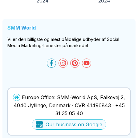
2024
2024
SMM World
Vi er den billigste og mest pålidelige udbyder af Social
Media Marketing-tjenester på markedet.
SMM-World on Facebook
SMM-World on Instagram
SMM-World on Pinteres
SMM-World on You
Europe Office:
SMM-World ApS
,
Falkevej 2
,
4040
Jyllinge
, Denmark ·
CVR
41496843
·
+45
31 35 05 40
Our business on Google