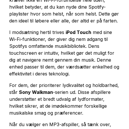
kræver ikke en Wi-Fi-forbindelse hele tiden,
hvilket betyder, at du kan nyde dine Spotify-
playlister hvor som helst, når som helst. Dette gør
den ideel til løbere eller alle, der altid er på farten.
I modsætning hertil trives
iPod Touch
med sine
Wi-Fi-funktioner, der giver dig nem adgang til
Spotifys omfattende musikbibliotek. Dens
touchscreen er intuitiv, hvilket gør det muligt for
dig at navigere nemt gennem din musik. Denne
enhed passer til dem, der værdsætter enkelhed og
effektivitet i deres teknologi.
For dem, der prioriterer lydkvalitet og holdbarhed,
står
Sony Walkman
-serien ud. Disse afspillere
understøtter et bredt udvalg af lydformater,
hvilket sikrer, at de imødekommer forskellige
musikalske smag og præferencer.
Når du vælger en MP3-afspiller, så tænk over,