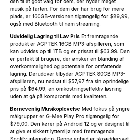
den til et godt valg for dem, der nyder meget
musik på farten. For dem der har brug for mere
plads, er 160GB-versionen tilgængelig for $89,99,
også med Bluetooth til nem streaming.
Udvidelig Lagring til Lav Pris
Et fremragende
produkt er AGPTEK 16GB MP3-afspilleren, som
kan udvides op til 1TB og er prissat til $63,99. Den
er perfekt til brugere, der ønsker en blanding af
overkommelighed og potentiale for omfattende
lagring. Derudover tilbyder AGPTEK 80GB MP3-
afspilleren, nu nedsat til $57,97 fra sin oprindelige
pris på $64,99, en omkostningseffektiv løsning
uden at gå på kompromis med kvaliteten.
Børnevenlig Musikoplevelse
Med fokus på yngre
målgrupper er G-Mee Play Pro tilgængelig for
$79,00. Den kører på Android 12 og er designet til
at give et sikkert lyttemiljø med fremragende
Spotify-integration. Denne enhed er skræddersyet