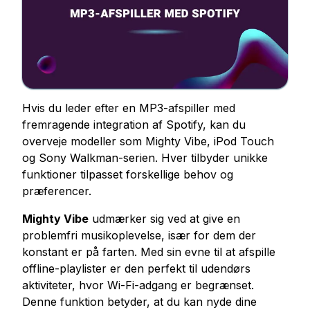
Køb Facebook-likes
Køb visninger af Facebook-livestream
Køb Facebook Foto Likes
Køb Facebook Profilfølgere
Køb videovisninger på Facebook
Hvis du leder efter en MP3-afspiller med
fremragende integration af Spotify, kan du
Telegram Tjenester
overveje modeller som Mighty Vibe, iPod Touch
Køb medlemmer af Telegram-kanalen
og Sony Walkman-serien. Hver tilbyder unikke
Køb Telegram Gruppemedlemmer
funktioner tilpasset forskellige behov og
præferencer.
Køb Telegram Følgere
Køb Telegram Medlemmer
Mighty Vibe
udmærker sig ved at give en
Køb Telegram Abonnenter
problemfri musikoplevelse, især for dem der
Køb Telegram Views
konstant er på farten. Med sin evne til at afspille
offline-playlister er den perfekt til udendørs
aktiviteter, hvor Wi-Fi-adgang er begrænset.
Tiktok Tjenester
Denne funktion betyder, at du kan nyde dine
Køb Tiktok Følgere