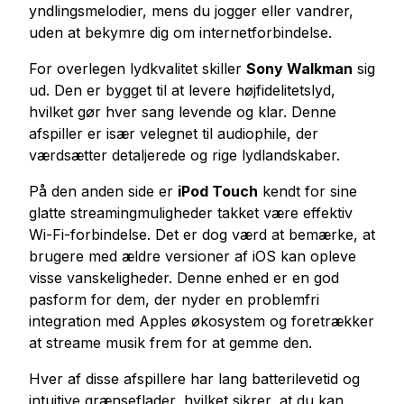
yndlingsmelodier, mens du jogger eller vandrer,
Køb Tiktok Likes
uden at bekymre dig om internetforbindelse.
Køb tiktok live views
For overlegen lydkvalitet skiller
Sony Walkman
sig
Køb Tiktok Views
ud. Den er bygget til at levere højfidelitetslyd,
hvilket gør hver sang levende og klar. Denne
Twitter Tjenester
afspiller er især velegnet til audiophile, der
Køb Twitter Følgere
værdsætter detaljerede og rige lydlandskaber.
Køb twitter X visninger
På den anden side er
iPod Touch
kendt for sine
Køb Twitter Likes
glatte streamingmuligheder takket være effektiv
Køb visninger på Twitter
Wi-Fi-forbindelse. Det er dog værd at bemærke, at
Køb Twitter X-videovisninger
brugere med ældre versioner af iOS kan opleve
visse vanskeligheder. Denne enhed er en god
pasform for dem, der nyder en problemfri
Youtube Tjenester
integration med Apples økosystem og foretrækker
Køb Youtube Kommentar Likes
at streame musik frem for at gemme den.
Køb Youtube-likes
Køb Youtube Abonnenter
Hver af disse afspillere har lang batterilevetid og
intuitive grænseflader, hvilket sikrer, at du kan
Køb visninger på Youtube