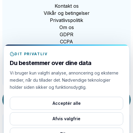
Kontakt os
Vilkår og betingelser
Privatlivspolitik
Om os
GDPR
CCPA
Lov om moderne slaveri
DIT PRIVATLIV
EDI
Du bestemmer over dine data
Cookie-politik
Cookieindstillinger
Vi bruger kun valgfri analyse, annoncering og eksterne
Gratis værktøjer
medier, når du tillader det. Nødvendige teknologier
holder siden sikker og funktionsdygtig.
Dette websted er beskyttet af reCAPTCHA og
Googles
Privatlivspolitik
og
Vilkår for brug
gælder.
Acceptér alle
Afvis valgfrie