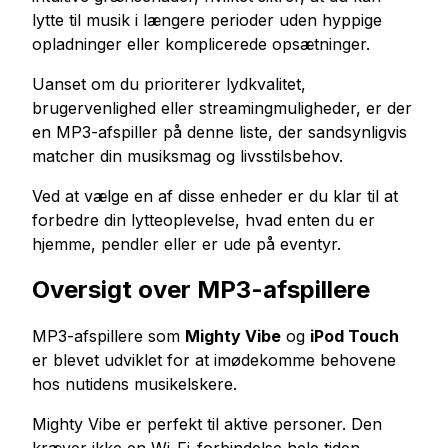
lytte til musik i længere perioder uden hyppige
Køb Youtube Live Views
opladninger eller komplicerede opsætninger.
Køb Youtube Seertimer
Uanset om du prioriterer lydkvalitet,
brugervenlighed eller streamingmuligheder, er der
Flere tjenester
en MP3-afspiller på denne liste, der sandsynligvis
Køb Audiomack afspilninger
matcher din musiksmag og livsstilsbehov.
Køb LinkedIn Følgere
Køb tiktok live views
Ved at vælge en af disse enheder er du klar til at
forbedre din lytteoplevelse, hvad enten du er
Køb Twitch Følgere
hjemme, pendler eller er ude på eventyr.
Køb visninger af Twitch Livestream
Oversigt over MP3-afspillere
MP3-afspillere som
Mighty Vibe
og
iPod Touch
er blevet udviklet for at imødekomme behovene
hos nutidens musikelskere.
Mighty Vibe er perfekt til aktive personer. Den