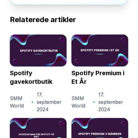
Relaterede artikler
Spotify
Spotify Premium i
gavekortbutik
Et År
17.
17.
SMM
SMM
september
september
World
World
2024
2024