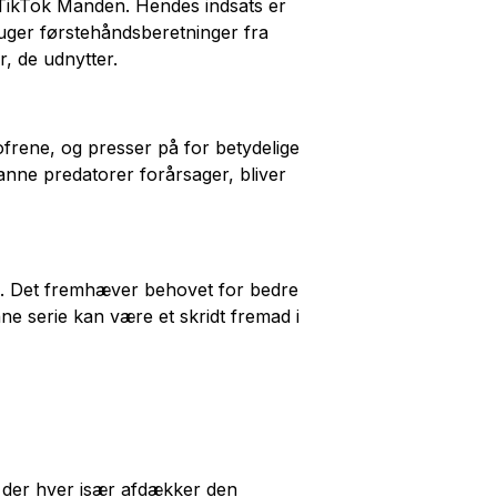
e TikTok Manden. Hendes indsats er
ruger førstehåndsberetninger fra
r, de udnytter.
ofrene, og presser på for betydelige
anne predatorer forårsager, bliver
ing. Det fremhæver behovet for bedre
ne serie kan være et skridt fremad i
, der hver især afdækker den