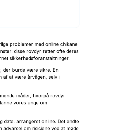
rlige problemer med online chikane
er: disse rovdyr retter ofte deres
rnet sikkerhedsforanstaltninger.
r, der burde være sikre. En
en af at være årvågen, selv i
æmmende måder, hvorpå rovdyr
ddanne vores unge om
g date, arrangeret online. Det endte
en advarsel om risiciene ved at møde