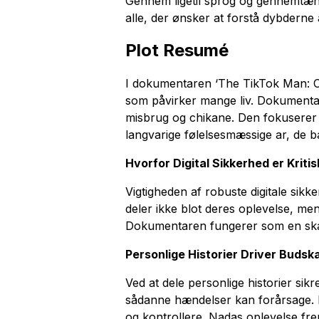
Gennem ligetil sprog og gennemtænkt
alle, der ønsker at forstå dybderne 
Plot Resumé
I dokumentaren ‘The TikTok Man: Catc
som påvirker mange liv. Dokument
misbrug og chikane. Den fokuserer p
langvarige følelsesmæssige ar, de b
Hvorfor Digital Sikkerhed er Kritis
Vigtigheden af robuste digitale sikk
deler ikke blot deres oplevelse, me
Dokumentaren fungerer som en skarp
Personlige Historier Driver Budsk
Ved at dele personlige historier si
sådanne hændelser kan forårsage. Fo
og kontrollere. Nadas oplevelse fre