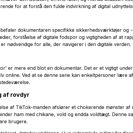
rende for at forstå den fulde indvirkning af digital udnyttels
befaler dokumentaren specifikke sikkerhedsværktøjer og -
medier, forståelse af digitale fodspor og vigtigheden af at ra
 er nødvendige for alle, der navigerer i den digitale verden.
r’ er mere end blot en dokumentar. Det er et vigtigt under
selv online. Ved at se denne serie kan enkeltpersoner lære a
ilstedeværelse.
g af rovdyr
else af TikTok-manden afslører et chokerende mønster af 
binder ham med chikane, vold og endda voldtægt. Denne sa
are brugere.