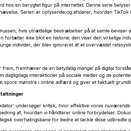
rd hos en berygtet figur på internettet. Denne serie belyser
hævelse. Serien er oplysende og afslører, hvordan TikTok
asmussen, hvis utrættelige bestræbelser på at samle bevis
 fortæller ikke blot en historie; den viser den virkelige ind
ge individer, der blev ignoreret af et overvældet retssyst
frem, fremhæver de en betydelig mangel på digital forståe
 dagligdags interaktioner på sociale medier og de potentiel
 at spore mønstre i online adfærd og giver et faktuelt grundl
taltninger
dator’ undersøger kritisk, hvor effektive vores nuværende 
orbedring af, hvordan vi håndterer online forbrydelser. Dok
trategisk overhalingsbane for bedre at tackle disse udbredte 