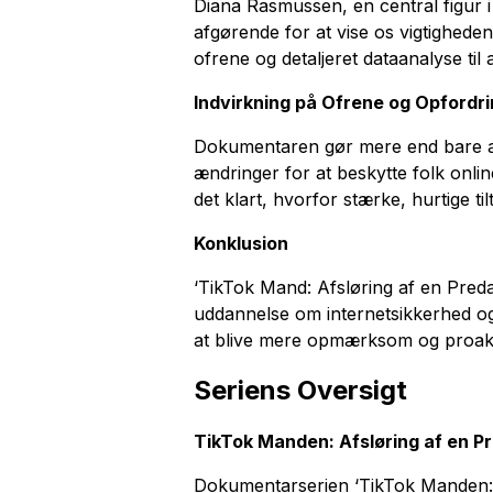
Diana Rasmussen, en central figur i
afgørende for at vise os vigtighede
ofrene og detaljeret dataanalyse til
Indvirkning på Ofrene og Opfordrin
Dokumentaren gør mere end bare at f
ændringer for at beskytte folk onli
det klart, hvorfor stærke, hurtige ti
Konklusion
‘TikTok Mand: Afsløring af en Preda
uddannelse om internetsikkerhed og 
at blive mere opmærksom og proakti
Seriens Oversigt
TikTok Manden: Afsløring af en P
Dokumentarserien ‘TikTok Manden: A