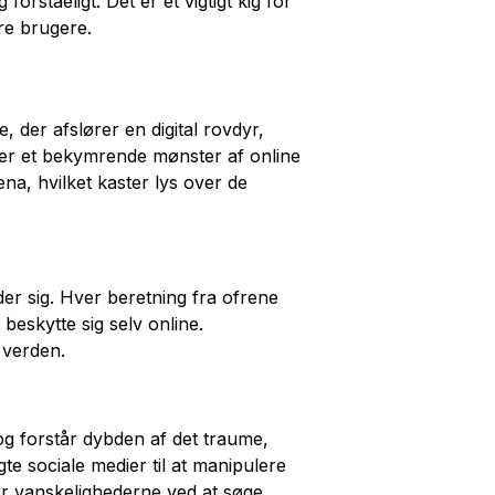
ståeligt. Det er et vigtigt kig for
are brugere.
 der afslører en digital rovdyr,
r et bekymrende mønster af online
na, hvilket kaster lys over de
der sig. Hver beretning fra ofrene
beskytte sig selv online.
 verden.
og forstår dybden af det traume,
te sociale medier til at manipulere
ser vanskelighederne ved at søge