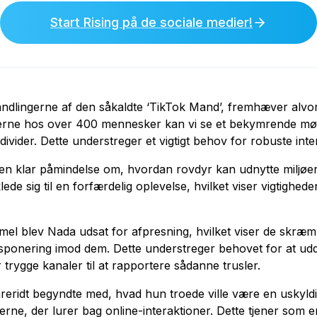
Start Rising på de sociale medier!
ndlingerne af den såkaldte ‘TikTok Mand’, fremhæver alvo
erne hos over 400 mennesker kan vi se et bekymrende mønst
vider. Dette understreger et vigtigt behov for robuste inte
er en klar påmindelse om, hvordan rovdyr kan udnytte miljøe
lede sig til en forfærdelig oplevelse, hvilket viser vigtighed
mel blev Nada udsat for afpresning, hvilket viser de skr
ksponering imod dem. Dette understreger behovet for at u
r trygge kanaler til at rapportere sådanne trusler.
reridt begyndte med, hvad hun troede ville være en uskyldi
rerne, der lurer bag online-interaktioner. Dette tjener som 