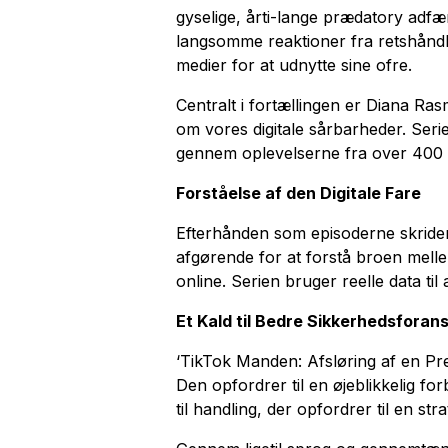
gyselige, årti-lange prædatory adfæ
langsomme reaktioner fra retshånd
medier for at udnytte sine ofre.
Centralt i fortællingen er Diana R
om vores digitale sårbarheder. Serien
gennem oplevelserne fra over 400 un
Forståelse af den Digitale Fare
Efterhånden som episoderne skrider 
afgørende for at forstå broen mellem
online. Serien bruger reelle data til
Et Kald til Bedre Sikkerhedsforans
‘TikTok Manden: Afsløring af en Pre
Den opfordrer til en øjeblikkelig f
til handling, der opfordrer til en s