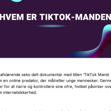
afslørende seks-delt dokumentar med titlen ‘TikTok Mand: 
om en online predator, der målretter unge mennesker. Gen
r for at narre og kontrollere sine ofre, hvilket påvirker ov
m internetsikkerhed.