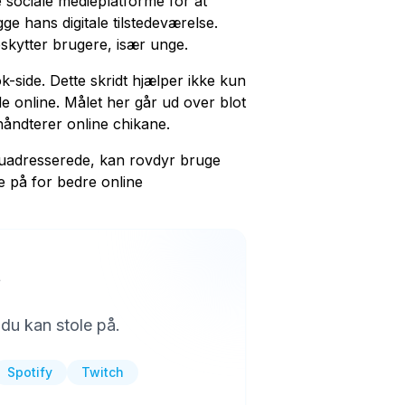
e sociale medieplatforme for at
 hans digitale tilstedeværelse.
skytter brugere, især unge.
-side. Dette skridt hjælper ikke kun
 online. Målet her går ud over blot
håndterer online chikane.
s uadresserede, kan rovdyr bruge
se på for bedre online
t
du kan stole på.
Spotify
Twitch