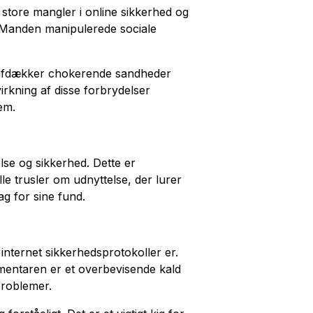
 store mangler i online sikkerhed og
 Manden manipulerede sociale
er afdækker chokerende sandheder
virkning af disse forbrydelser
em.
lse og sikkerhed. Dette er
le trusler om udnyttelse, der lurer
ag for sine fund.
internet sikkerhedsprotokoller er.
umentaren er et overbevisende kald
problemer.