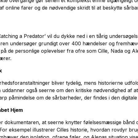
e overgange gør serien et komplekst emne tilgængeligt og for
af online farer og de nødvendige skridt til at beskytte sårb
hing a Predator’ vil du dykke ned i en tiårig undersøgelse,
aren undersøger grundigt over 400 hændelser og fremhæve
å de personlige oplevelser fra ofre som Cille, Nada og Ale
ærer.
k
erhedsforanstaltninger bliver tydelig, mens historierne udfol
n uddanner også seerne om den kritiske nødvendighed af at 
 påmindelse om de sårbarheder, der findes i den digitale
abet Hjem
krer dokumentaren, at seerne knytter følelsesmæssige bånd 
r eksempel illustrerer Cilles historie, hvordan rovdyr brug
mhæver den isolation, ofrene føler, og Alenas situation vi