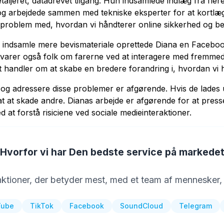
taljeret, datadrevet tilgang. Hun indsamlede indlæg fra fler
 arbejdede sammen med tekniske eksperter for at kortlægge
 problem med, hvordan vi håndterer online sikkerhed og be
 indsamle mere bevismateriale oprettede Diana en Facebook
arer også folk om farerne ved at interagere med fremmede
et handler om at skabe en bredere forandring i, hvordan vi 
å og adressere disse problemer er afgørende. Hvis de lade
sat at skade andre. Dianas arbejde er afgørende for at pres
 at forstå risiciene ved sociale medieinteraktioner.
Hvorfor vi har Den bedste service på markede
unktioner, der betyder mest, med et team af mennesker, 
Tube
TikTok
Facebook
SoundCloud
Telegram