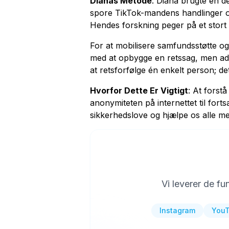
Dianas Metode
: Diana brugte en de
spore TikTok-mandens handlinger og
Hendes forskning peger på et stort
For at mobilisere samfundsstøtte og
med at opbygge en retssag, men adv
at retsforfølge én enkelt person; d
Hvorfor Dette Er Vigtigt
: At forst
anonymiteten på internettet til fort
sikkerhedslove og hjælpe os alle med
Vi leverer de f
Instagram
You