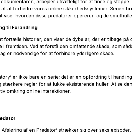
 dokumentaren, arbejder utrætteligt for at finde og stopp
n af at forbedre vores online sikkerhedssystemer. Serien b
 at vise, hvordan disse predatorer opererer, og de smuthulle
g til Forandring
ortælle historier; den viser de dybe ar, der er tilbage på 
ne i fremtiden. Ved at forstå den omfattende skade, som såd
ltag er nødvendige for at forhindre yderligere skade.
tory’ er ikke bare en serie; det er en opfordring til handl
stærkere regler for at lukke eksisterende huller. At se den
v omkring online interaktioner.
redator
fsløring af en Predator’ strækker sig over seks episoder