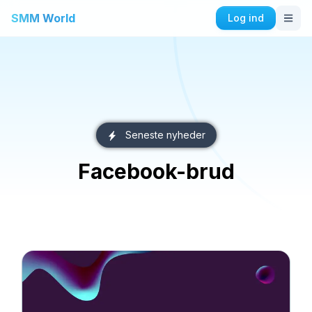
SMM World
Log ind
Instagram Tjenester
Køb Instagram Auto Likes
Køb Instagram Engagement
Køb Instagram Følgere
Køb Instagram Likes
Seneste nyheder
Køb Instagram Impressions
Facebook-brud
Køb visninger på Instagram
Køb Instagram Live Views
Køb Instagram Kommentarer
Facebook Tjenester
Køb Facebook Kommentarer
Køb Facebook Venneanmodninger
Køb Facebook Gruppemedlemmer