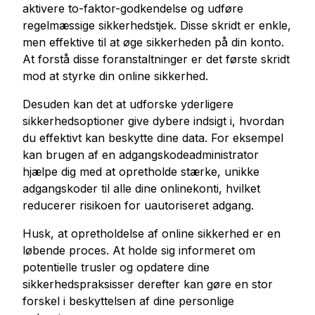
aktivere to-faktor-godkendelse og udføre
Køb Tiktok Likes
regelmæssige sikkerhedstjek. Disse skridt er enkle,
Køb tiktok live views
men effektive til at øge sikkerheden på din konto.
Køb Tiktok Views
At forstå disse foranstaltninger er det første skridt
mod at styrke din online sikkerhed.
Twitter Tjenester
Desuden kan det at udforske yderligere
Køb Twitter Følgere
sikkerhedsoptioner give dybere indsigt i, hvordan
Køb twitter X visninger
du effektivt kan beskytte dine data. For eksempel
kan brugen af en adgangskodeadministrator
Køb Twitter Likes
hjælpe dig med at opretholde stærke, unikke
Køb visninger på Twitter
adgangskoder til alle dine onlinekonti, hvilket
Køb Twitter X-videovisninger
reducerer risikoen for uautoriseret adgang.
Husk, at opretholdelse af online sikkerhed er en
Youtube Tjenester
løbende proces. At holde sig informeret om
Køb Youtube Kommentar Likes
potentielle trusler og opdatere dine
Køb Youtube-likes
sikkerhedspraksisser derefter kan gøre en stor
Køb Youtube Abonnenter
forskel i beskyttelsen af dine personlige
Køb visninger på Youtube