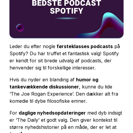
Køb Facebook-likes
Køb visninger af Facebook-livestream
Køb Facebook Foto Likes
Køb Facebook Profilfølgere
Køb videovisninger på Facebook
Leder du efter nogle
førsteklasses podcasts
på
Spotify? Du har truffet et fantastisk valg! Spotify
Telegram Tjenester
er kendt for sit brede udvalg af podcasts, der
Køb medlemmer af Telegram-kanalen
henvender sig til forskellige interesser.
Køb Telegram Gruppemedlemmer
Hvis du nyder en blanding af
humor og
Køb Telegram Følgere
tankevækkende diskussioner
, kunne du lide
Køb Telegram Medlemmer
‘The Joe Rogan Experience’. Den dækker alt fra
Køb Telegram Abonnenter
komedie til dybe filosofiske emner.
Køb Telegram Views
For
daglige nyhedsopdateringer
med dyb indsigt
er ‘The Daily’ et godt valg. Den giver kontekst til
Tiktok Tjenester
større nyhedshistorier på en måde, der er let at
Køb Tiktok Følgere