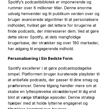
Spotify’s podcastbibliotek er imponerende og
Køb Youtube Live Views
rummer over 6 millioner titler. Denne enorme
Køb Youtube Seertimer
udvalg henvender sig til publikum verden over og
bruger avancerede algoritmer til at personalisere
indholdet, hvilket gør det lettere for brugerne at
Flere tjenester
finde podcasts, der interesserer dem. Ved at gøre
Køb Audiomack afspilninger
dette sikrer Spotify, at dets mangfoldige
Køb LinkedIn Følgere
brugerbase, der strækker sig over 180 markeder,
Køb tiktok live views
har adgang til engagerende indhold.
Køb Twitch Følgere
Personalisering i Sin Bedste Form
Køb visninger af Twitch Livestream
Spotify excellerer i at gøre podcastopdagelse
simpel. Platformen bruger kuraterede playlister til
at anbefale podcasts, der passer til dine smag og
præferencer. Denne tilgang handler mere om at
skabe en lytteoplevelse skræddersyet til dig end
blot at vælge tilfældige episoder. Denne strategi
hjælper med at holde lytterne engageret og