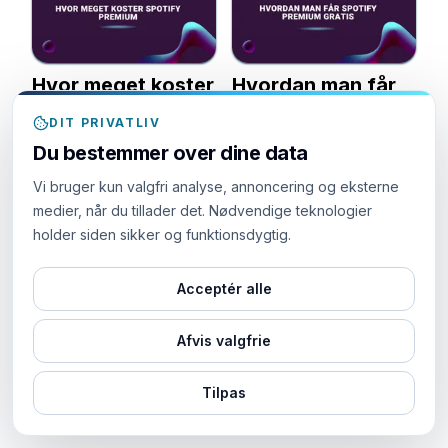
Hvor meget koster
Hvordan man får
Spotify Premium
Spotify Premium
DIT PRIVATLIV
gratis
Du bestemmer over dine data
17.
SMM
september
17.
Vi bruger kun valgfri analyse, annoncering og eksterne
World
SMM
2024
september
medier, når du tillader det. Nødvendige teknologier
World
2024
holder siden sikker og funktionsdygtig.
Acceptér alle
Afvis valgfrie
Spotify Premium 3
Spotify Premium
Tilpas
Måneder
Antal Brugere