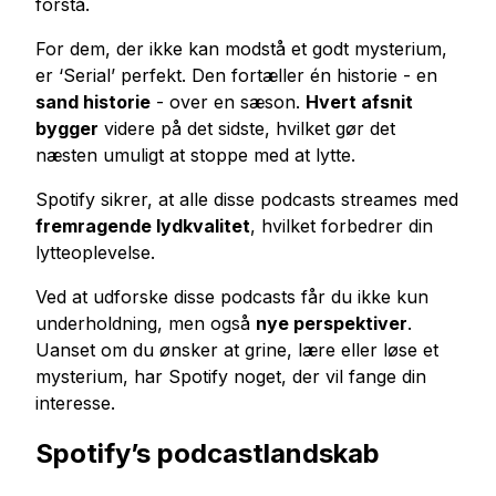
forstå.
Køb Tiktok Likes
For dem, der ikke kan modstå et godt mysterium,
Køb tiktok live views
er ‘Serial’ perfekt. Den fortæller én historie - en
Køb Tiktok Views
sand historie
- over en sæson.
Hvert afsnit
bygger
videre på det sidste, hvilket gør det
Twitter Tjenester
næsten umuligt at stoppe med at lytte.
Køb Twitter Følgere
Spotify sikrer, at alle disse podcasts streames med
Køb twitter X visninger
fremragende lydkvalitet
, hvilket forbedrer din
Køb Twitter Likes
lytteoplevelse.
Køb visninger på Twitter
Ved at udforske disse podcasts får du ikke kun
Køb Twitter X-videovisninger
underholdning, men også
nye perspektiver
.
Uanset om du ønsker at grine, lære eller løse et
Youtube Tjenester
mysterium, har Spotify noget, der vil fange din
Køb Youtube Kommentar Likes
interesse.
Køb Youtube-likes
Spotify’s podcastlandskab
Køb Youtube Abonnenter
Køb visninger på Youtube